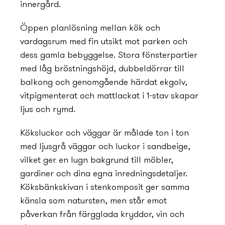
innergård.
Öppen planlösning mellan kök och
vardagsrum med fin utsikt mot parken och
dess gamla bebyggelse. Stora fönsterpartier
med låg bröstningshöjd, dubbeldörrar till
balkong och genomgående härdat ekgolv,
vitpigmenterat och mattlackat i 1-stav skapar
ljus och rymd.
Köksluckor och väggar är målade ton i ton
med ljusgrå väggar och luckor i sandbeige,
vilket ger en lugn bakgrund till möbler,
gardiner och dina egna inrednings­detaljer.
Köksbänkskivan i stenkomposit ger samma
känsla som natursten, men står emot
påverkan från färgglada kryddor, vin och