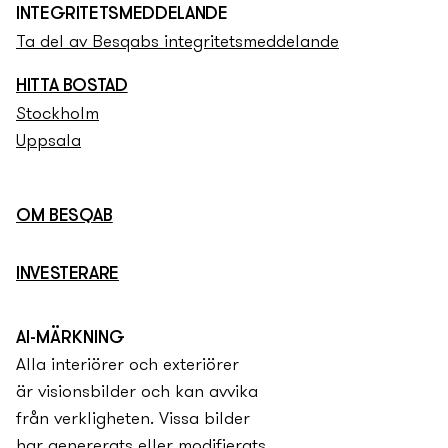
INTEGRITETS­­MEDDELANDE
Ta del av Besqabs integritets­­meddelande
HITTA BOSTAD
Stockholm
Uppsala
OM BESQAB
INVESTERARE
AI-MÄRKNING
Alla interiörer och exteriörer
är visionsbilder och kan avvika
från verkligheten. Vissa bilder
har genererats eller modifierats