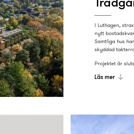
Trädgå
I Luthagen, stra
ny­tt bostadskva
Samtliga hus har
skyddad takterr
Projektet är sluts
Läs mer
Våra välplanerad
kunna anpassa de
eller mer plats 
Öppen planlösni
umgänge. Både ta
måltider under b