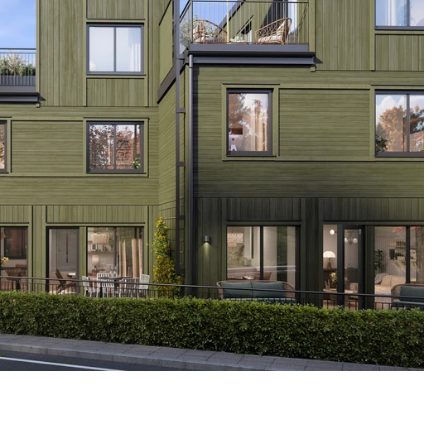
dar finns förutsättningar att njuta av livets
r du inte lägga tid på renovering eller
trädgården, men kan ändå njuta av
morgonkaffe i det fria. Skola och förskola
stånd, liksom Stabbyskogens vackra natur-
områden.