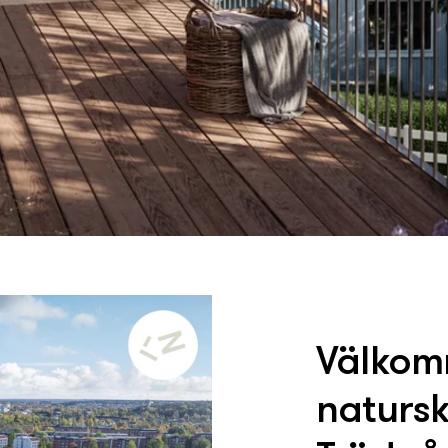
Välkomm
naturskö