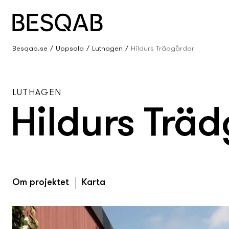
Besqab.se
Uppsala
Luthagen
Hildurs Trädgårdar
LUTHAGEN
Hildurs Trä
Om projektet
Karta