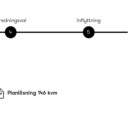
rednings­val
Inflyttning
4
5
Planlösning 146 kvm