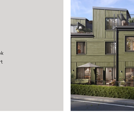
I Hildurs Trädgår
goda. Här behöve
skötsel av villa
grillkvällar och 
finns på gångav
och rekreations
ok
rt