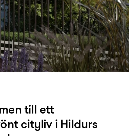
en till ett
nt cityliv i Hildurs