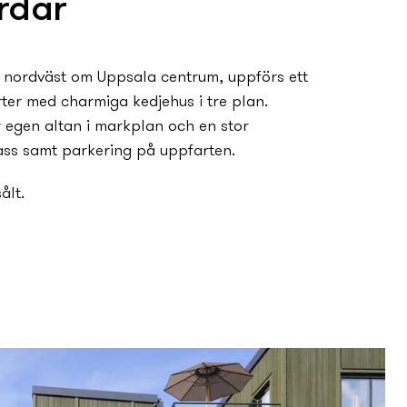
rdar
x nordväst om Uppsala centrum, uppförs ett
rter med charmiga kedjehus i tre plan.
 egen altan i markplan och en stor
ass samt parkering på uppfarten.
ålt.
e kedjehus har flexibla lösningar för att
m efter din familjs behov. Flera sovrum
för umgänge – välj det som passar er bäst.
ng mellan kök och vardagsrum främjar
kterrass och uteplats ökar möjligheten till
ar himmel.