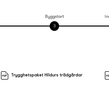
Byggstart
In
3
Trygghets­paket Hildurs trädgårdar