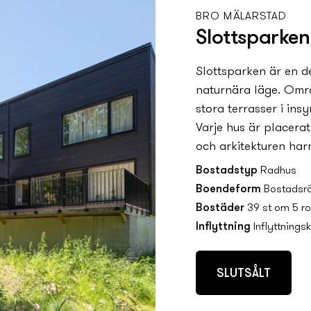
BRO MÄLARSTAD
Slottsparken
Slottsparken är en d
naturnära läge. Områ
stora terrasser i in
Varje hus är placera
och arkitekturen har
Bostadstyp
Radhus
Boendeform
Bostadsrä
Bostäder
39 st om 5 ro
Inflyttning
Inflyttningsk
SLUTSÅLT