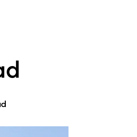
ad
ad