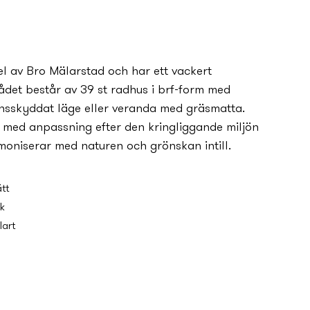
el av Bro Mälarstad och har ett vackert
det består av 39 st radhus i brf-form med
synsskyddat läge eller veranda med gräsmatta.
t med anpassning efter den kringliggande miljön
moniserar med naturen och grönskan intill.
tt
k
lart