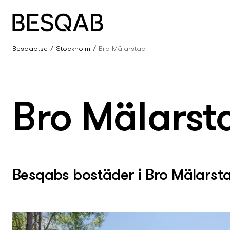
Besqab.se
Stockholm
Bro Mälarstad
Bro Mälarst
Besqabs bostäder i Bro Mälarst