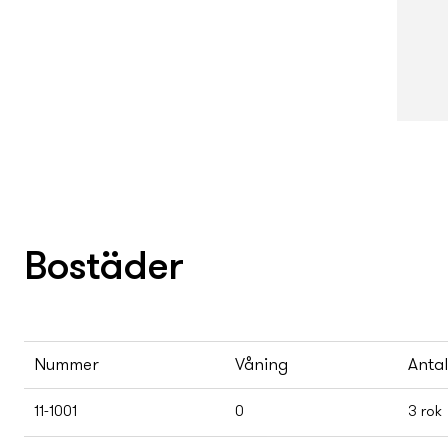
Bostäder
Nummer
Våning
Anta
11-1001
0
3 rok