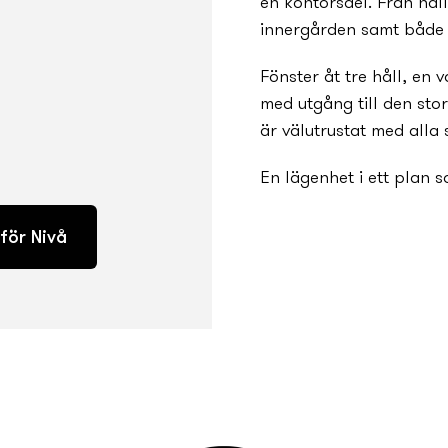
en kontorsdel. Från hal
innergården samt både
Fönster åt tre håll, e
med utgång till den sto
är välutrustat med alla
En lägenhet i ett plan 
 för Nivå