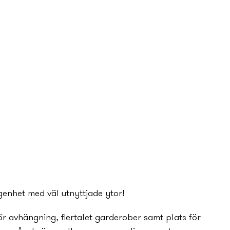
nhet med väl utny­ttjade ytor!
ör avhängning, flertalet garderober samt plats för