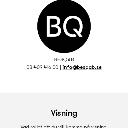
BESQAB
08-409 416 00
|
info@besqab.se
Visning
Vad roligt att du vill komma på visning.