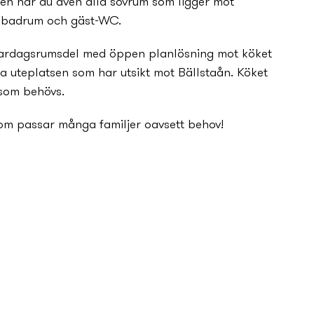
len når du även alla sovrum som ligger mot
 badrum och gäst-WC.
n vardagsrumsdel med öppen planlösning mot köket
ra uteplatsen som har utsikt mot Bällstaån. Köket
 som behövs.
som passar många familjer oavsett behov!