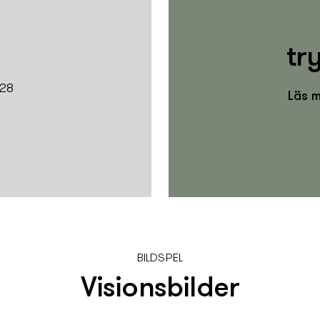
tr
028
Läs m
BILDSPEL
Visionsbilder