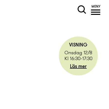
MENY
VISNING
Onsdag 12/8
Kl 16:30-17:30
Läs mer