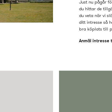
Just nu pågår fö
du hittar de till
du veta när vi slä
ditt intresse så 
bra köplats till p
Anmäl intresse t