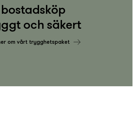
bostadsköp
yggt och säkert
er om vårt trygghets­­­paket