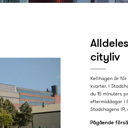
Alldele
cityliv
Kellhagen är för 
kvarter. I Stads
du 15 minuters 
eftermiddagar i 
Stadshagens IP, 
Pågående försä