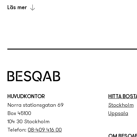
Läs mer
Än syns just ingenting där Fullerö Berså ska växa up
intensivt arbete med att rita, planera, räkna och förbe
Om du anmält ditt intresse för Fullerö Berså så komm
om vad som händer i projektet. När det är dags får du en
mailadress du angivit. Din tid i intressekön är också di
Att vara med i Besqabs intresseregister kostar ingenti
HUVUDKONTOR
HITTA BOST
Norra stationsgatan 69
Stockholm
Box 45100
Uppsala
104 30 Stockholm
Telefon:
08-409 416 00
OM BESQA