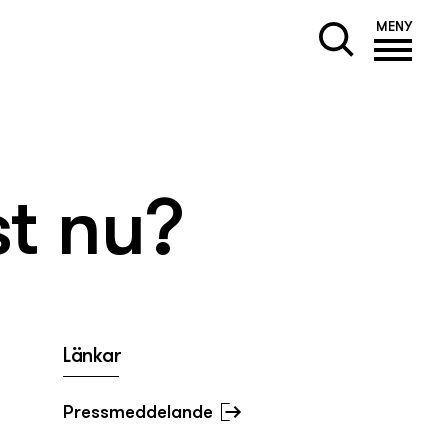
MENY
st nu?
Länkar
Pressmeddelande