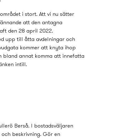
mrådet i stort. Att vi nu sätter
spännande att den antagna
aft den 28 april 2022.
d upp till åtta avdelningar och
vudgata kommer att kny­ta ihop
kan bland annat komma att innefatta
nken intill.
Fullerö Berså. I bostadsväljaren
r och beskrivning. Gör en