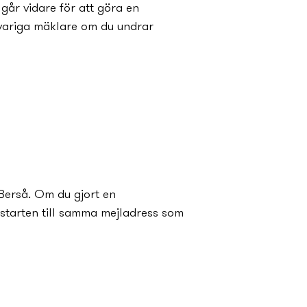
går vidare för att göra en
variga mäklare om du undrar
Fullerö Berså. I bostadsväljaren
r och beskrivning. Gör en
går vidare för att göra en
variga mäklare om du undrar
 Berså. Om du gjort en
jstarten till samma mejladress som
 Berså. Om du gjort en