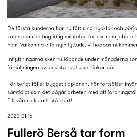
De första kunderna har nu fått sina ny­cklar och börjat 
känns som en högtidlig milstolpe för oss som jobbar hä
hem. Välkomna alla ny­inflyttade, vi hoppas ni kommer 
Inflyttningarna sker nu löpande under månaderna so
försäljningen av de sista radhusen tickar på.
För övrigt följer bygget tidplanen, här fortsätter inv
samtidigt som det pågår arbeten med att iordningställa
Till våren ska allt stå klart!
2023-01-16
Fullerö Berså tar form