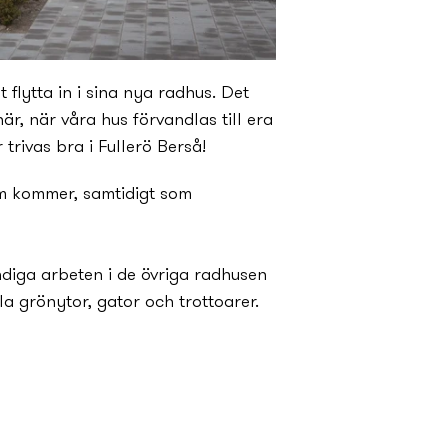
flytta in i sina ny­a radhus. Det
r, när våra hus förvandlas till era
trivas bra i Fullerö Berså!
m kommer, samtidigt som
ändiga arbeten i de övriga radhusen
 gröny­tor, gator och trottoarer.