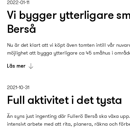
intresseanmälan kommer du att få en inbjudan till säl
2022-01-11
du angav i din intresseanmälan. Varmt välkommen!
Vi bygger ytterligare sm
Berså
Nu är det klart att vi köpt även tomten intill vår nuva
möjlighet att bygga ytterligare ca 45 småhus i område
Läs mer
Nu är det klart att vi köpt även tomten intill vår nuva
möjlighet att bygga ytterligare ca 45 småhus i område
2021-10-31
Full aktivitet i det tysta
Vi vet att intresset är stort och är därför jätteglada att
riktigt bra boende med plats för vardagsglädje och en r
Än syns just ingenting där Fullerö Berså ska växa up
Läs vårt pressmeddelande under Länkar.
intensivt arbete med att rita, planera, räkna och förbe