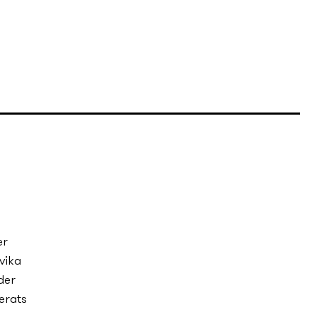
er
vika
der
erats