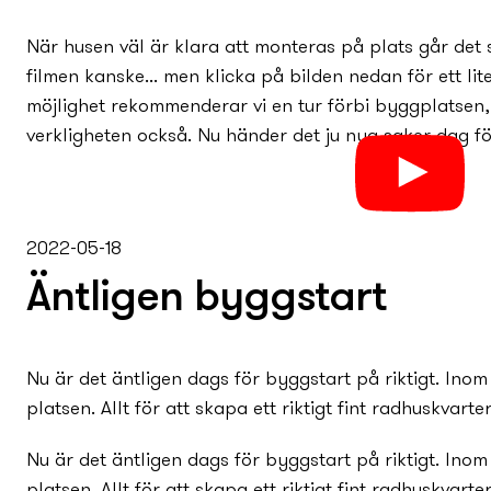
När husen väl är klara att monteras på plats går det s
filmen kanske... men klicka på bilden nedan för ett li
möjlighet rekommenderar vi en tur förbi byggplatsen, f
verkligheten också. Nu händer det ju ny­a saker dag f
2022-05-18
Äntligen byggstart
Nu är det äntligen dags för byggstart på riktigt. Ino
platsen. Allt för att skapa ett riktigt fint radhuskvarter
Nu är det äntligen dags för byggstart på riktigt. Ino
platsen. Allt för att skapa ett riktigt fint radhuskvarter