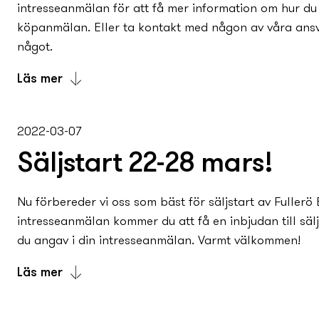
intresseanmälan för att få mer information om hur du 
köpanmälan. Eller ta kontakt med någon av våra ans
något.
Läs mer
Nu släpper vi de första 20 radhusen till försäljning i 
nedan hittar du alla bostäder med planlösning, prise
2022-03-07
intresseanmälan för att få mer information om hur du 
Säljstart 22-28 mars!
köpanmälan. Eller ta kontakt med någon av våra ans
något.
Nu förbereder vi oss som bäst för säljstart av Fullerö
intresseanmälan kommer du att få en inbjudan till säl
du angav i din intresseanmälan. Varmt välkommen!
Läs mer
Nu förbereder vi oss som bäst för säljstart av Fullerö