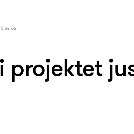
erö Berså
 projektet ju