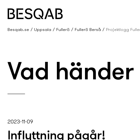
Besqab.se
Uppsala
Fullerö
Fullerö Berså
Projektlogg Full
Vad händer i
2023-11-09
Inflyttning pågår!