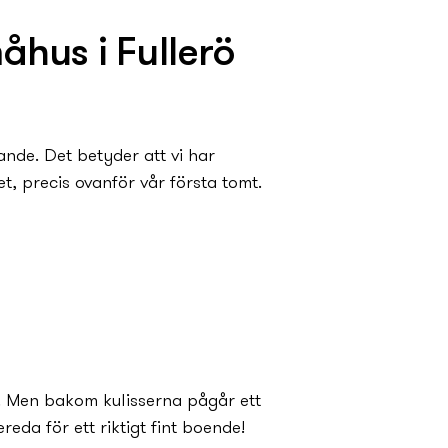
jstarten till samma mejladress som
åhus i Fullerö
rande. Det betyder att vi har
t, precis ovanför vår första tomt.
rande. Det betyder att vi har
t, precis ovanför vår första tomt.
 ännu fler nu får möjlighet till ett
ik fritid.
p. Men bakom kulisserna pågår ett
reda för ett riktigt fint boende!