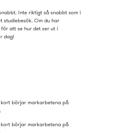
nabbt. Inte riktigt så snabbt som i
tet studiebesök. Om du har
ör att se hur det ser ut i
ör dag!
m kort börjar markarbetena på
.
m kort börjar markarbetena på
.