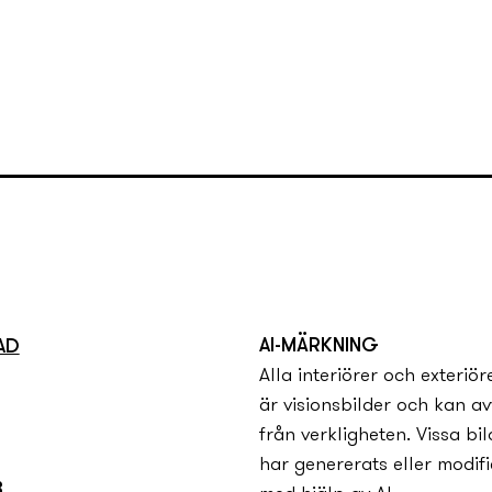
p. Men bakom kulisserna pågår ett
reda för ett riktigt fint boende!
er du att få löpande information
 inbjudan till säljstart, till den
n plats i kön för att välja bostad.
ng.
AI-MÄRKNING
AD
Alla interiörer och exteriör
är visionsbilder och kan av
från verkligheten. Vissa bil
har genererats eller modifi
B