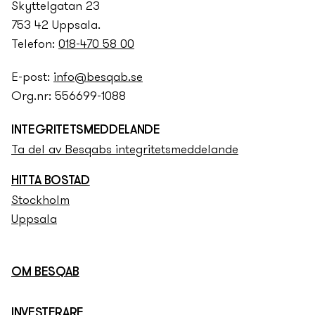
Skyttelgatan 23
753 42 Uppsala.
Telefon:
018-470 58 00
E-post:
info@besqab.se
Org.nr: 556699-1088
INTEGRITETS­­MEDDELANDE
Ta del av Besqabs integritets­­meddelande
HITTA BOSTAD
Stockholm
Uppsala
OM BESQAB
INVESTERARE