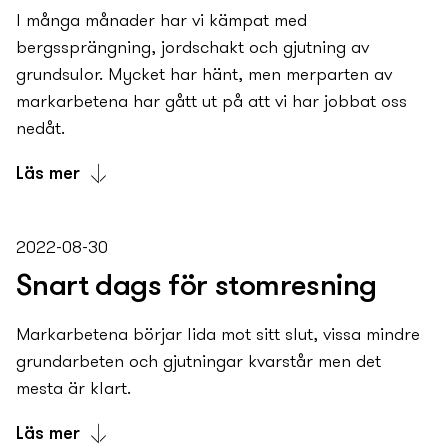
I många månader har vi kämpat med
bergssprängning, jordschakt och gjutning av
grundsulor. Mycket har hänt, men merparten av
markarbetena har gått ut på att vi har jobbat oss
nedåt.
Läs mer
Därför känns det kul att det nu har vänt på riktigt
och vi har satt full fart uppåt.Vår ståtliga tornkran
2022-08-30
är på plats, den syns bl.a. från Essingeleden om
Snart dags för stomresning
man har blicken vänd åt rätt håll.
Stomentreprenören tar varje vecka emot ungefär 10
Markarbetena börjar lida mot sitt slut, vissa mindre
st leveranser av betongväggar, 10 st leveranser av
grundarbeten och gjutningar kvarstår men det
betongbjälklag, 1 st leverans av balkongplattor och
mesta är klart.
1 st leverans med betongtrappa. Samtliga delar
måste monteras under veckan, och inget får gå fel
Läs mer