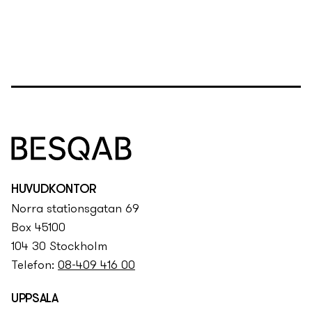
tornkran som kommer att stå mellan hus 2-3, och
som ska kunna nå längst bort på både hus 1 och 4.
Detaljerna kring det arbetar vi med tillsammans med
stomentreprenören Strängbetong.
HUVUDKONTOR
Norra stationsgatan 69
Box 45100
104 30 Stockholm
Telefon:
08-409 416 00
UPPSALA