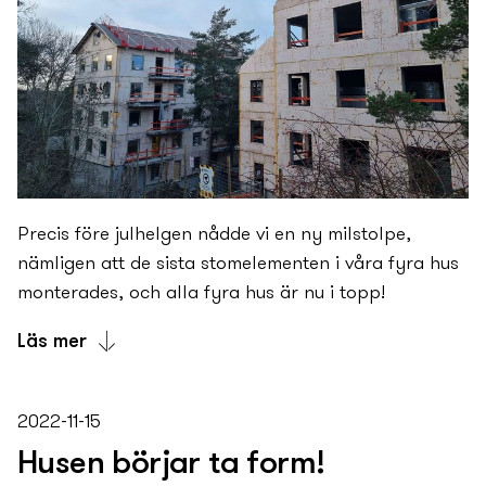
Precis före julhelgen nådde vi en ny­ milstolpe,
nämligen att de sista stomelementen i våra fyra hus
monterades, och alla fyra hus är nu i topp!
Läs mer
Precis före julhelgen nådde vi en ny­ milstolpe,
nämligen att de sista stomelementen i våra fyra hus
2022-11-15
monterades, och alla fyra hus är nu i topp!
Husen börjar ta form!