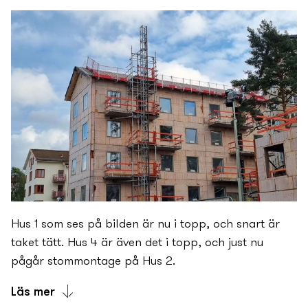
Utvändigt pågår nu tak- och fasadarbeten, och hus 1
är omringad av fasadställning inför kommande
putsarbeten. Invändigt i husen jobbar vi med
stomkomplettering och installationer, dvs vi bygger
innerväggar och gör alla dragningar av el, vatten
och ventilation.
Bilden visar hus 3 och 4, fotograferad från
”baksidan” dvs från Siljansvägen.
Hus 1 som ses på bilden är nu i topp, och snart är
taket tätt. Hus 4 är även det i topp, och just nu
pågår stommontage på Hus 2.
Läs mer