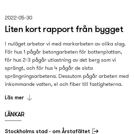
för veckan efter kommer ny­a leveranser. Det innebär
Nu börjar nästa steg, nämligen stommontaget.
att vi just nu jobbar oss uppåt med ungefär ett plan
Förberedelserna inför stomresningen är i full gång -
2022-05-30
per vecka, och den som passerar förbi
den här veckan (slutet av augusti) ställs en
Tavelsjövägen kommer se stor skillnad för varje
Liten kort rapport från bygget
mobilkran upp, som ska resa tornkranen, som i sin
vecka som går under hösten.
tur ska montera stommen. I höst pågår
I nuläget arbetar vi med markarbeten av olika slag.
stommontaget, och under 2023 fortsätter vi med
För hus 1 pågår betongarbeten för bottenplattan,
installationerna och den invändiga
för hus 2-3 pågår utlastning av det berg som vi
stomkompletteringen.
sprängt, och för hus 4 pågår de sista
sprängningsarbetena. Dessutom pågår arbeten med
inkommande vatten, el och fiber till fastigheterna.
Läs mer
Samtidigt har vi dialog med stomentreprenören för
LÄNKAR
att säkra upp att allt går som det ska när stommen
ska resas i höst. Det kommer krävas en stor
Stockholms stad - om Årstafältet