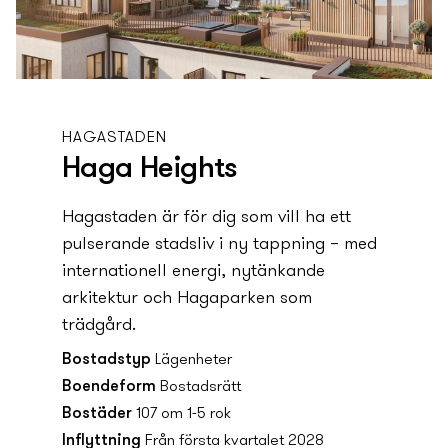
HAGASTADEN
Haga Heights
Hagastaden är för dig som vill ha ett
pulserande stadsliv i ny­­­­­­­­­­­­­ tappning – med
internationell energi, ny­­­­­­­­­­­­­tänkande
arkitektur och Hagaparken som
trädgård.
Bostadstyp
Lägenheter
Boendeform
Bostadsrätt
Bostäder
107 om 1-5 rok
Inflyttning
Från första kvartalet 2028