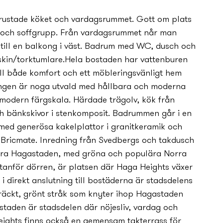
trustade köket och vardagsrummet. Gott om plats
 och soffgrupp. Från vardagsrummet når man
till en balkong i väst. Badrum med WC, dusch och
kin/torktumlare.Hela bostaden har vattenburen
ll både komfort och ett möbleringsvänligt hem
ningen är noga utvald med hållbara och moderna
 modern färgskala. Härdade trägolv, kök från
h bänkskivor i stenkomposit. Badrummen går i en
med generösa kakelplattor i granitkeramik och
 Bricmate. Inredning från Svedbergs och takdusch
tra Hagastaden, med gröna och populära Norra
tanför dörren, är platsen där Haga Heights växer
i direkt anslutning till bostäderna är stadsdelens
träckt, grönt stråk som kny­ter ihop Hagastaden
aden är stadsdelen där nöjesliv, vardag och
eights finns också en gemensam takterrass för