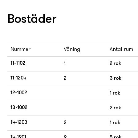
Bostäder
Nummer
Våning
Antal rum
11-1102
1
2 rok
11-1204
2
3 rok
12-1002
1 rok
13-1002
2 rok
14-1203
2
1 rok
14-1901
9
5 rok