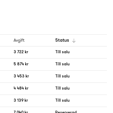
Avgift
Status
3 722 kr
Till salu
5 874 kr
Till salu
3 453 kr
Till salu
4 484 kr
Till salu
3 139 kr
Till salu
7 040 kr
Reserverad