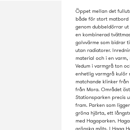
Öppet mellan det fullu
både för stort matbord
genom dubbeldörrar ut 
en kombinerad tvättmas
golvvärme som bidrar ti
utan radiatorer. Inred
material och i en varm,
Vedum i varmgrå ton oc
enhetlig varmgrå kulör 
matchande klinker från
från Mora. Området ös
Stationsparken precis u
fram. Parken som ligger 
gröna hjärta, ett långs
med Hagaparken. Hagast
grönska möts. I Haga H