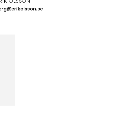
RIK OLSSON
erg@erikolsson.se