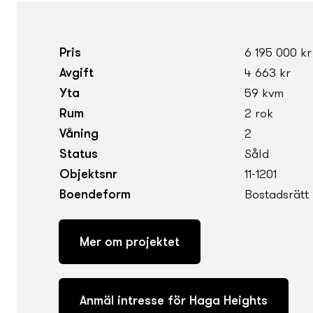
Pris
6 195 000 kr
Avgift
4 663 kr
Yta
59 kvm
Rum
2 rok
Våning
2
Status
Såld
Objektsnr
11-1201
Boendeform
Bostadsrätt
Mer om projektet
Anmäl intresse för Haga Heights