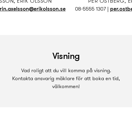
LSSON, ERIK OLSSON
PER ÖSTBERG, E
rin.axelsson@erikolsson.se
08-5555 1307
|
per.ostb
Visning
Vad roligt att du vill komma på visning.
Kontakta ansvarig mäklare för att boka en tid,
välkommen!