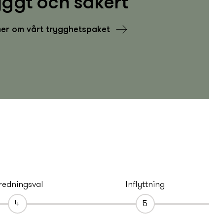
yggt och säkert
er om vårt trygghets­­­­paket
rednings­val
Inflyttning
4
5