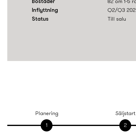
Bostäder
82 om 1-5 r
Inflyttning
Q2/Q3 202
Status
Till salu
Planering
Säljstart
1
2