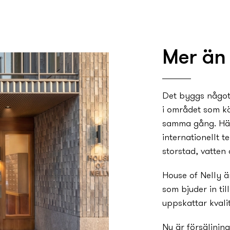
Mer än ba
Det byggs något ny
i området som k
samma gång. Hä
internationellt 
storstad, vatten o
House of Nelly är m
som bjuder in til
uppskattar kvalit
Nu är försäljning