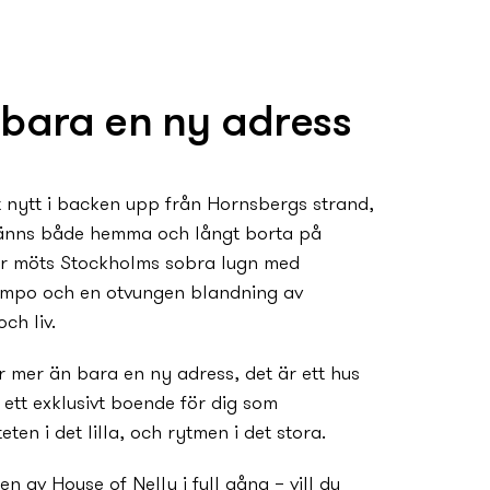
ra en ny­­­­­­­­ adress
­­­­­­­­tt i backen upp från Hornsbergs strand,
änns både hemma och långt borta på
r möts Stockholms sobra lugn med
tempo och en otvungen blandning av
ch liv.
er än bara en ny­­­­­­­­­­­ adress, det är ett hus
l ett exklusivt boende för dig som
eten i det lilla, och rytmen i det stora.
en av House of Nelly i full gång – vill du