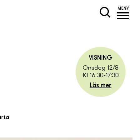
MENY
VISNING
Onsdag 12/8
Kl 16:30-17:30
Läs mer
arta