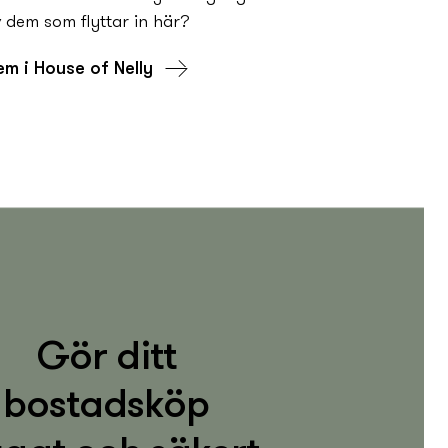
 dem som flyttar in här?
 hem i House of Nelly
Gör ditt
bostadsköp