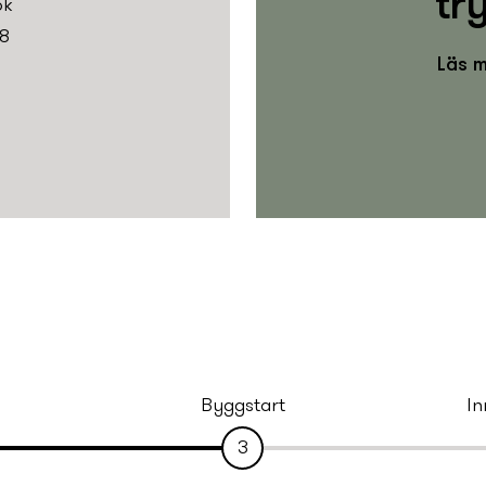
tr
ok
8
Läs m
Byggstart
In
3