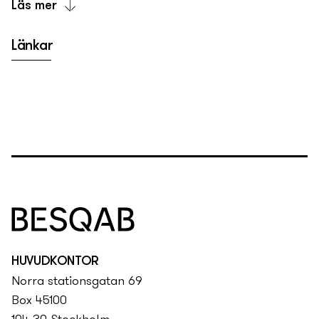
Läs mer
Intill Hornsbergs Strand skapar vi något som är mer
Länkar
än bara nio våningar på en ny­ adress. Bostäder (1-5
rok) för dig som uppskattar kvaliteten i det lilla och
rytmen i det stora. House of Nelly får känslan av ett
boutiquehotell – med detaljer man minns och en
atmosfär man vill stanna i. I lobbyn, din egen
bostad och på den egna gården.
House of Nelly är ett hus som väcker ny­fikenhet –
präglat av ett koncept man vill vara en del av.
Säljstart planerad till våren 2026.
HUVUDKONTOR
Norra stationsgatan 69
Box 45100