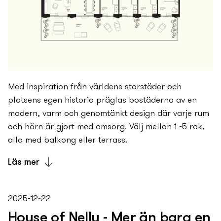
Med inspiration från världens storstäder och
platsens egen historia präglas bostäderna av en
modern, varm och genomtänkt design där varje rum
och hörn är gjort med omsorg. Välj mellan 1 -5 rok,
alla med balkong eller terrass.
Läs mer
Nu kan du ta del av flera exempel på planlösningar i
Stationshuset.
2025-12-22
House of Nelly - Mer än bara en