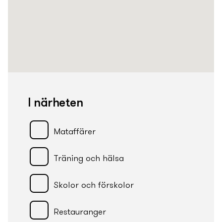
I närheten
Mataffärer
Träning och hälsa
Skolor och förskolor
Restauranger