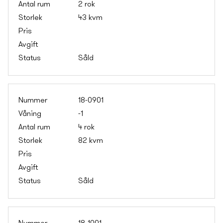
2 rok
43 kvm
Såld
18-0901
-1
4 rok
82 kvm
Såld