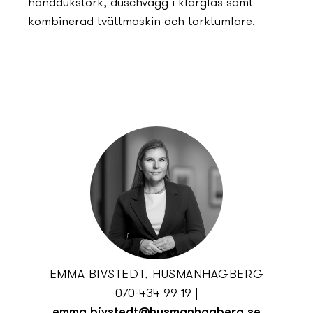
handdukstork, duschvägg i klarglas samt
kombinerad tvättmaskin och torktumlare.
EMMA BIVSTEDT, HUSMANHAGBERG
070-434 99 19
|
emma.bivstedt@husmanhagberg.se