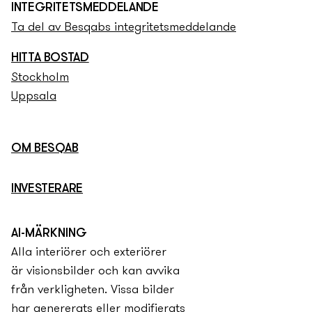
INTEGRITETS­­MEDDELANDE
Ta del av Besqabs integritets­­meddelande
HITTA BOSTAD
Stockholm
Uppsala
OM BESQAB
INVESTERARE
AI-MÄRKNING
Alla interiörer och exteriörer
är visionsbilder och kan avvika
från verkligheten. Vissa bilder
har genererats eller modifierats