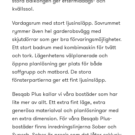
stora balkongen ger eftermiddags- och
kvällssol.
Vardagsrum med stort ljusinsläpp. Sovrummet
rymmer även hel garderobsvägg med
skjutdörrar som ger bra förvaringsmöjligheter.
Ett stort badrum med kombimaskin för tvätt
och tork. Lägenhetens välplanerade och
öppna planlösning ger plats för både
soffgrupp och matbord. De stora
fönsterpartierna ger ett fint ljusinsläpp.
Besqab Plus kallar vi våra bostäder som har
lite mer av allt. Ett extra fint läge, extra
generösa materialval och planlösningar med
en extra dimension. För våra Besqab Plus-
bostäder finns inrednings­linjerna Sober och