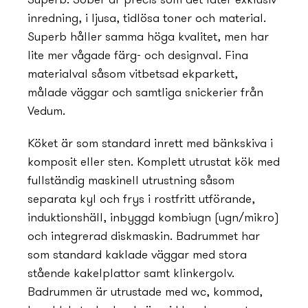
Superb. Sober är precis som det låter exklusiv
inredning, i ljusa, tidlösa toner och material.
Superb håller samma höga kvalitet, men har
lite mer vågade färg- och designval. Fina
materialval såsom vitbetsad ekparkett,
målade väggar och samtliga snickerier från
Vedum.
Köket är som standard inrett med bänkskiva i
komposit eller sten. Komplett utrustat kök med
fullständig maskinell utrustning såsom
separata kyl och frys i rostfritt utförande,
induktionshäll, inbyggd kombiugn (ugn/mikro)
och integrerad diskmaskin. Badrummet har
som standard kaklade väggar med stora
stående kakelplattor samt klinkergolv.
Badrummen är utrustade med wc, kommod,