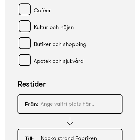
Caféer
Kultur och nöjen
Butiker och shopping
Apotek och sjukvård
Restider
Från:
Till: