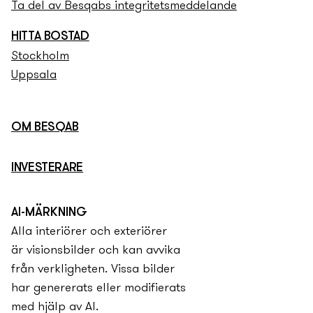
Ta del av Besqabs integritets­­meddelande
HITTA BOSTAD
Stockholm
Uppsala
OM BESQAB
INVESTERARE
AI-MÄRKNING
Alla interiörer och exteriörer
är visionsbilder och kan avvika
från verkligheten. Vissa bilder
har genererats eller modifierats
med hjälp av AI.