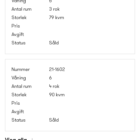
5
3 rok
79 kvm
Såld
21-1602
6
4 rok
90 kvm
Såld