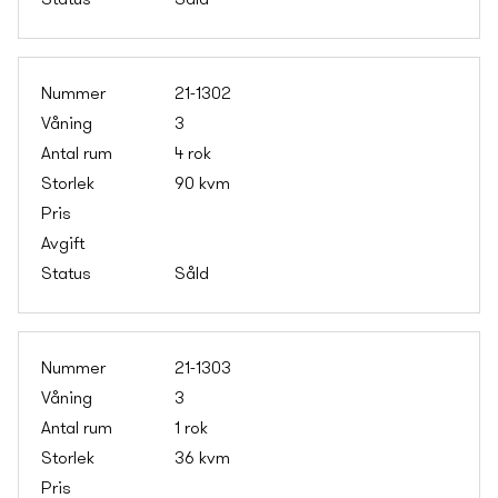
Såld
21-1302
3
4 rok
90 kvm
Såld
21-1303
3
1 rok
36 kvm