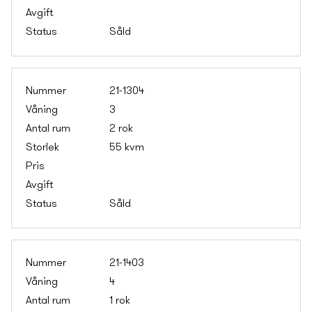
Såld
21-1304
3
2 rok
55 kvm
Såld
21-1403
4
1 rok