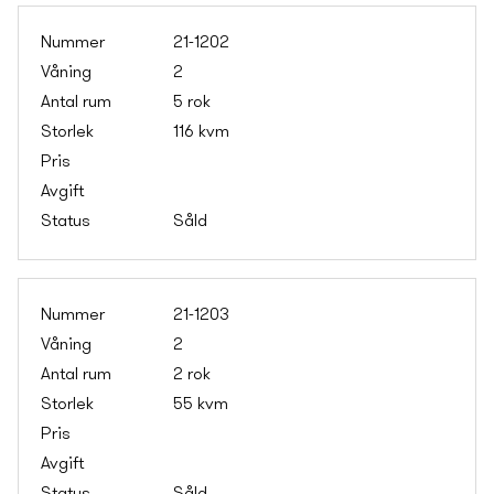
21-1202
2
5 rok
116 kvm
Såld
21-1203
2
2 rok
55 kvm