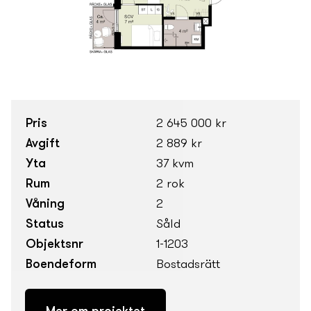
Pris
2 645 000 kr
Avgift
2 889 kr
Yta
37 kvm
Rum
2 rok
Våning
2
Status
Såld
Objektsnr
1-1203
Boendeform
Bostadsrätt