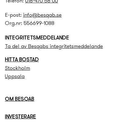
Telefon:
018-470 58 00
E-post:
info@besqab.se
Org.nr: 556699-1088
INTEGRITETS­­MEDDELANDE
Ta del av Besqabs integritets­­meddelande
HITTA BOSTAD
Stockholm
Uppsala
OM BESQAB
INVESTERARE