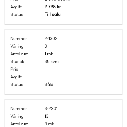
2 798 kr
Till salu
2-1302
3
1 rok
35 kvm
Såld
3-2301
13
3 rok