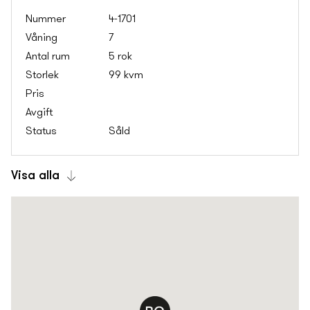
4-1701
7
5 rok
99 kvm
Såld
Visa alla