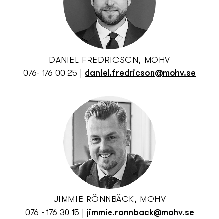
DANIEL FREDRICSON, MOHV
076- 176 00 25
|
daniel.fredricson@mohv.se
JIMMIE RÖNNBÄCK, MOHV
076 - 176 30 15
|
jimmie.ronnback@mohv.se