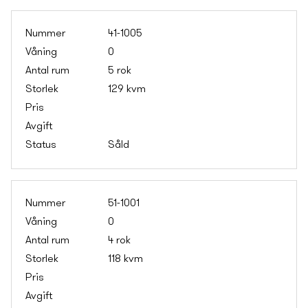
41-1005
0
5 rok
129 kvm
Såld
51-1001
0
4 rok
118 kvm