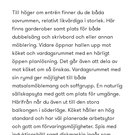
Till höger om entrén finner du de båda
sovrummen, relativt likvärdiga i storlek. Här
finns garderober samt plats för både
dubbelsäng och skrivbord och eller annan
möblering. Vidare öppnar hallen upp mot
köket och vardagsrummet med en härligt
öppen planlösning. Det går även att dela av
mot köket om så önskas. Vardagsrummet med
sin rymd ger möjlighet till både
matsalsmöblemang och soffgrupp. En naturlig
sällskapsyta med gott om plats för umgänge.
Härifrån når du även ut till den stora
balkongen i söderläge. Köket håller en hög
standard och har väl planerade arbetsytor
och gott om förvaringsmöjligheter. Spis med
induktionshäll samt diskmaskin ingår som