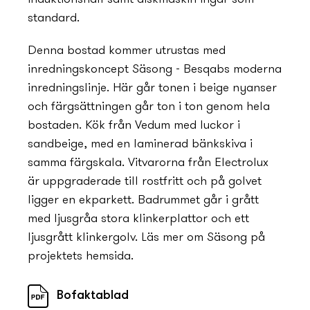
standard.
Denna bostad kommer utrustas med
inrednings­koncept Säsong - Besqabs moderna
inrednings­linje. Här går tonen i beige ny­anser
och färgsättningen går ton i ton genom hela
bostaden. Kök från Vedum med luckor i
sandbeige, med en laminerad bänkskiva i
samma färgskala. Vitvarorna från Electrolux
är uppgraderade till rostfritt och på golvet
ligger en ekparkett. Badrummet går i grått
med ljusgråa stora klinkerplattor och ett
ljusgrått klinkergolv. Läs mer om Säsong på
projektets hemsida.
Bofaktablad