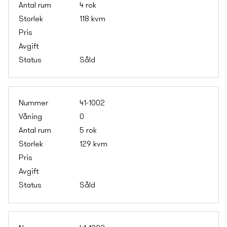
4 rok
118 kvm
Såld
41-1002
0
5 rok
129 kvm
Såld