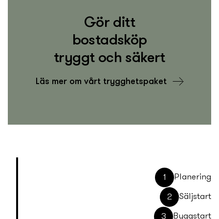
Gör ditt
bostadsköp
tryggt och säkert
Läs mer om vårt trygghets­­­paket
Planering
1
Säljstart
2
Byggstart
3