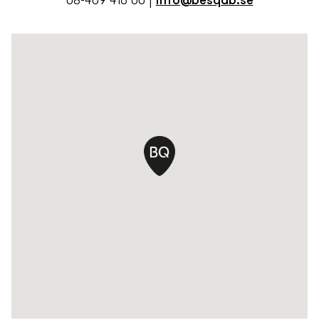
08-409 416 00
|
info@besqab.se