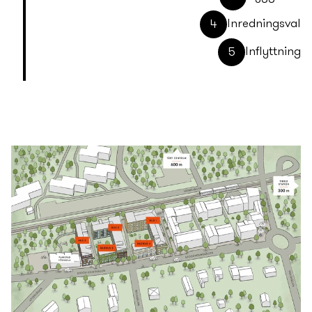
Inrednings­val
4
Inflyttning
5