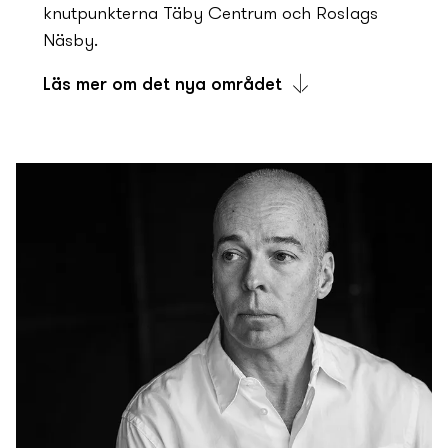
knutpunkterna Täby Centrum och Roslags
Näsby.
Läs mer om det ny­a området
Läget mellan stadskärnan och
småhusområdet ger stadsdelen sin karaktär.
Det är trehundra meter till Tibble Station,
därifrån tar det en kvart med tåget till Östra
station. Och bara sexhundra meter till Täby
Centrum, ett av Sveriges största köpcentrum
med ett stort utbud av handel, kultur, service
och restauranger. Det kommer att finnas
bilpool och rikligt med cykelparkeringar i
området, och närhet till den planerade
förskolan gör att behovet av bil för dem som
bor här minskar ytterligare.