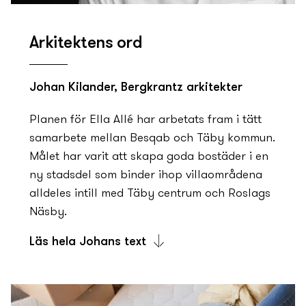
Totalt kommer den ny­a stadsdelen rymma
300–400 ny­a bostäder. Det blir
Arkitektens ord
flerbostadshus i varierande höjd och storlek,
samt sju stycken stadsradhus. I den norra
delen av området finns planer på en ny­
Johan Kilander, Bergkrantz arkitekter
förskola och i den södra änden ett torg; en
Planen för Ella Allé har arbetats fram i tätt
ny­ mötesplats med lokaler för service och
samarbete mellan Besqab och Täby kommun.
caféer i bottenvåningarna.
Målet har varit att skapa goda bostäder i en
I Täby kommun finns det gott om
ny­ stadsdel som binder ihop villaområdena
idrottshallar; ishall, snart en helt ny­ simhall,
alldeles intill med Täby centrum och Roslags
rackethallar, gymnastik- och bollhallar till
Näsby.
exempel. Dessutom finns flera badplatser
Läs hela Johans text
utomhus. Och på vintern finns gott om
skidspår, till och med ett med konstsnö, och
Med det som utgångspunkt har vi lånat
skridskoisar, bland annat.
kvaliteter både från villakvarteren och Täby
Centrum till Ella Allé. Skalan på husen möter