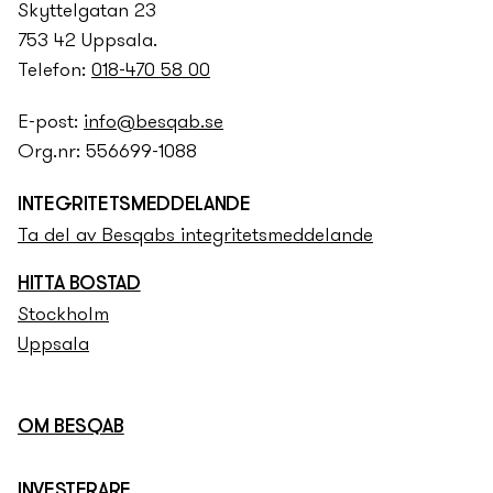
Skyttelgatan 23
753 42 Uppsala.
Telefon:
018-470 58 00
E-post:
info@besqab.se
Org.nr: 556699-1088
INTEGRITETS­­MEDDELANDE
Ta del av Besqabs integritets­­meddelande
HITTA BOSTAD
Stockholm
Uppsala
OM BESQAB
INVESTERARE