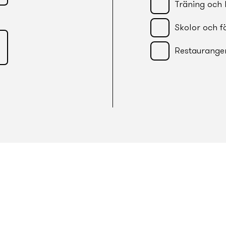
Träning och 
Skolor och f
Restaurange