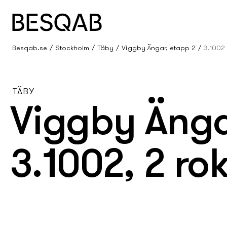
Besqab.se
Stockholm
Täby
Viggby Ängar, etapp 2
3.1002
TÄBY
Viggby Änga
3.1002, 2 ro