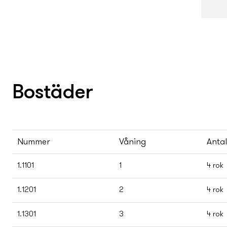
Bostäder
Nummer
Våning
Anta
1.1101
1
4 rok
1.1201
2
4 rok
1.1301
3
4 rok