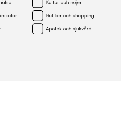
hälsa
Kultur och nöjen
örskolor
Butiker och shopping
r
Apotek och sjukvård