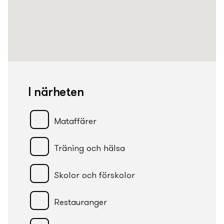
I närheten
Mataffärer
Träning och hälsa
Skolor och förskolor
Restauranger