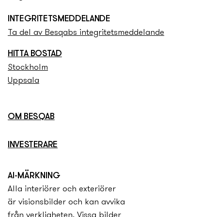
INTEGRITETS­­MEDDELANDE
Ta del av Besqabs integritets­­meddelande
HITTA BOSTAD
Stockholm
Uppsala
OM BESQAB
INVESTERARE
AI-MÄRKNING
Alla interiörer och exteriörer
är visionsbilder och kan avvika
från verkligheten. Vissa bilder