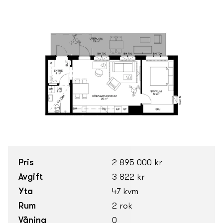
Pris
2 895 000 kr
Avgift
3 822 kr
Yta
47 kvm
Rum
2 rok
Våning
0