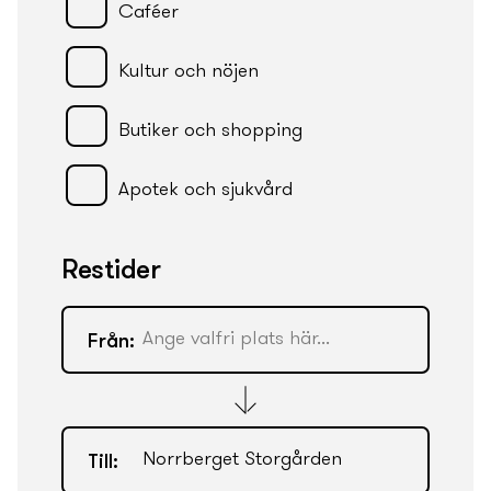
Caféer
Kultur och nöjen
Butiker och shopping
Apotek och sjukvård
Restider
Från:
Till: