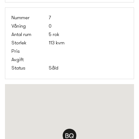
7
0
5 rok
113 kvm
Såld