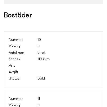
Bostäder
10
0
5 rok
113 kvm
Såld
11
0