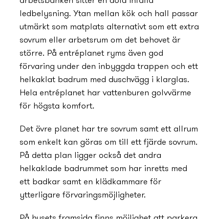
arbetsbänken sitter en dold infälld
ledbelysning. Ytan mellan kök och hall passar
utmärkt som matplats alternativt som ett extra
sovrum eller arbetsrum om det behovet är
större. På entréplanet ryms även god
förvaring under den inbyggda trappen och ett
helkaklat badrum med duschvägg i klarglas.
Hela entréplanet har vattenburen golvvärme
för högsta komfort.
Det övre planet har tre sovrum samt ett allrum
som enkelt kan göras om till ett fjärde sovrum.
På detta plan ligger också det andra
helkaklade badrummet som har inretts med
ett badkar samt en klädkammare för
ytterligare förvaringsmöjligheter.
På husets framsida finns möjlighet att parkera