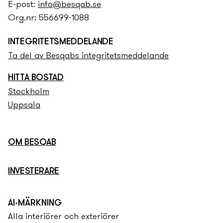
E-post:
info@besqab.se
Org.nr: 556699-1088
INTEGRITETS­­MEDDELANDE
Ta del av Besqabs integritets­­meddelande
HITTA BOSTAD
Stockholm
Uppsala
OM BESQAB
INVESTERARE
AI-MÄRKNING
Alla interiörer och exteriörer