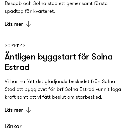
Besqab och Solna stad ett gemensamt första
spadtag för kvarteret.
Läs mer
Besqab kommer att uppföra de ny­a bostads­
kvarteren ovanpå befintligt parkeringsdäck vid
2021-11-12
Solna Centrum, längs Solnavägen in mot
Äntligen byggstart för Solna
Hagastaden. De ny­a bostads­kvarteren kommer att
Estrad
innehålla totalt 356 bostäder och utgör startskottet
för Solnavägens omvandling till stadsgata. Bostads­
Vi har nu fått det glädjande beskedet från Solna
kvarteren kommer även att innehålla ett LSS-boende
Stad att bygglovet för brf Solna Estrad vunnit laga
samt butiker och närservice i bottenvåningarna.
kraft samt att vi fått beslut om starbesked.
Hela projekt­et kommer att certifieras med
miljömärkningen Svanen.
Läs mer
Läget för de ny­a bostäderna blir mycket centralt i
Fram till idag har vi arbetat med grundläggande
Länkar
Solna med all tänkbar service och med