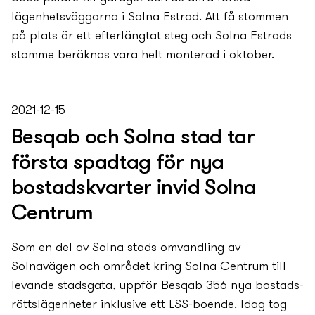
lägenhetsväggarna i Solna Estrad. Att få stommen
på plats är ett efterlängtat steg och Solna Estrads
stomme beräknas vara helt monterad i oktober.
2021-12-15
Besqab och Solna stad tar
första spadtag för ny­a
bostads­kvarter invid Solna
Centrum
Som en del av Solna stads omvandling av
Solnavägen och området kring Solna Centrum till
levande stadsgata, uppför Besqab 356 ny­a bostads­
rätts­lägenheter inklusive ett LSS-boende. Idag tog