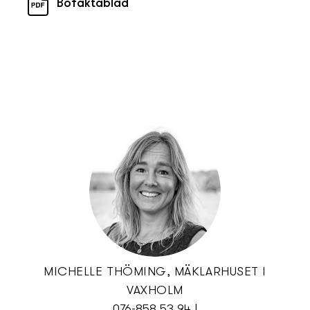
Bofaktablad
MICHELLE THÖMING, MÄKLARHUSET I
VAXHOLM
076-858 53 94
|