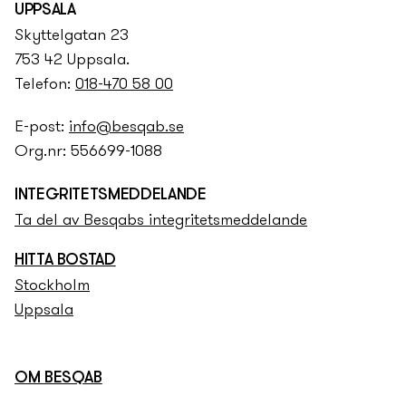
UPPSALA
Skyttelgatan 23
753 42 Uppsala.
Telefon:
018-470 58 00
E-post:
info@besqab.se
Org.nr: 556699-1088
INTEGRITETS­­MEDDELANDE
Ta del av Besqabs integritets­­meddelande
HITTA BOSTAD
Stockholm
Uppsala
OM BESQAB