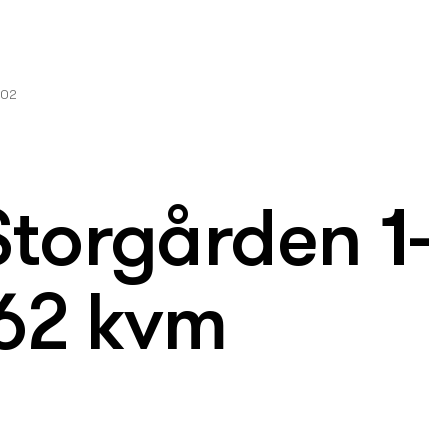
002
Storgården 1-
 62 kvm