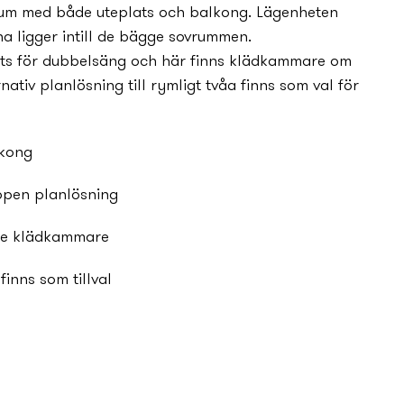
um med både uteplats och balkong. Lägenheten
a ligger intill de bägge sovrummen.
ts för dubbelsäng och här finns klädkammare om
nativ planlösning till rymligt tvåa finns som val för
lkong
ppen planlösning
nde klädkammare
finns som tillval