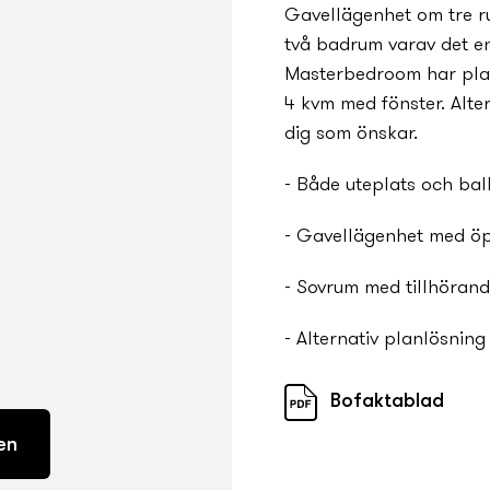
Gavellägenhet om tre r
två badrum varav det en
Masterbedroom har pla
4 kvm med fönster. Alter
dig som önskar.
- Både uteplats och ba
- Gavellägenhet med ö
- Sovrum med tillhöra
- Alternativ planlösning 
Bofaktablad
en