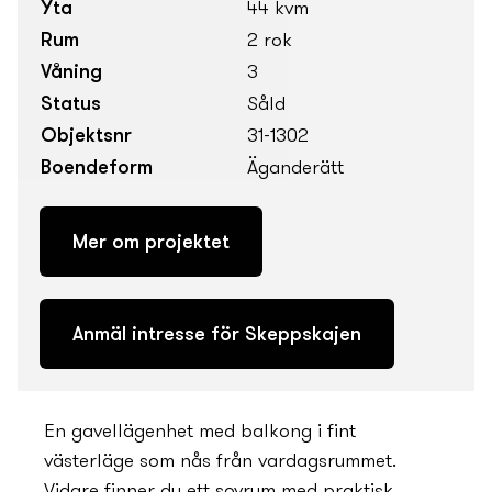
Yta
44 kvm
Rum
2 rok
Våning
3
Status
Såld
Objektsnr
31-1302
Boendeform
Äganderätt
Mer om projektet
Anmäl intresse för Skeppskajen
En gavellägenhet med balkong i fint
västerläge som nås från vardagsrummet.
Vidare finner du ett sovrum med praktisk