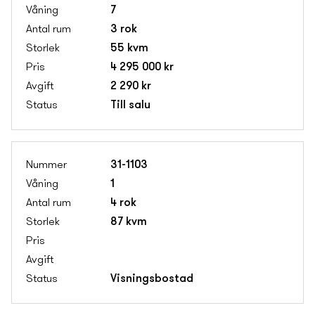
7
3 rok
55 kvm
4 295 000 kr
2 290 kr
Till salu
31-1103
1
4 rok
87 kvm
Visnings­bostad