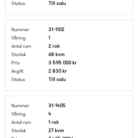
Till salu
31-1102
1
2 rok
68 kvm
3 595 000 kr
2 830 kr
Till salu
31-1405
4
1 rok
27 kvm