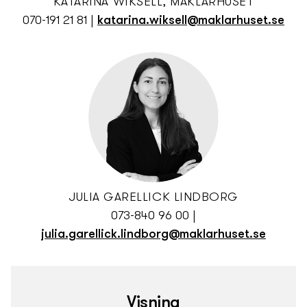
KATARINA WIKSELL, MÄKLARHUSET
070-191 21 81
|
katarina.wiksell@maklarhuset.se
JULIA GARELLICK LINDBORG
073-840 96 00
|
julia.garellick.lindborg@maklarhuset.se
Visning