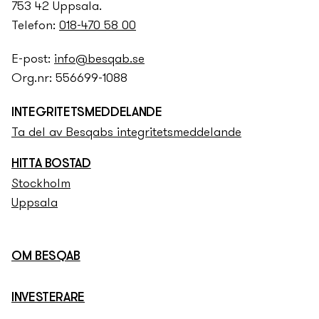
753 42 Uppsala.
Telefon:
018-470 58 00
E-post:
info@besqab.se
Org.nr: 556699-1088
INTEGRITETS­­MEDDELANDE
Ta del av Besqabs integritets­­meddelande
HITTA BOSTAD
Stockholm
Uppsala
OM BESQAB
INVESTERARE