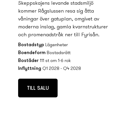
Skeppskajens levande stadsmiljö
kommer Rågslussen resa sig åtta
våningar över gatuplan, omgivet av
moderna inslag, gamla kvarnstrukturer
och promenadstråk ner till Fyrisån.
Bostadstyp
Lägenheter
Boendeform
Bostadsrätt
Bostäder
111 st om 1-6 rok
Inflyttning
Q1 2028 - Q4 2028
TILL SALU