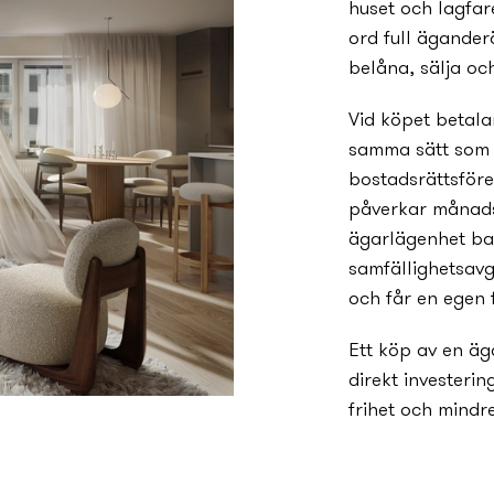
huset och lagfar
ord full äganderä
belåna, sälja oc
Vid köpet betal
samma sätt som n
bostadsrättsfö
påverkar månadsa
ägarlägenhet ba
samfällighetsavg
och får en egen 
Ett köp av en äg
direkt investeri
frihet och mindr