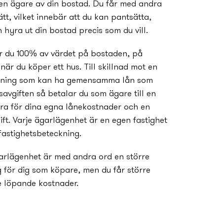
en ägare av din bostad. Du får med andra
tt, vilket innebär att du kan pantsätta,
h hyra ut din bostad precis som du vill.
ar du 100% av värdet på bostaden, på
är du köper ett hus. Till skillnad mot en
rening som kan ha gemensamma lån som
vgiften så betalar du som ägare till en
ra för dina egna lånekostnader och en
ift. Varje ägarlägenhet är en egen fastighet
fastighetsbeteckning.
arlägenhet är med andra ord en större
ng för dig som köpare, men du får större
e löpande kostnader.