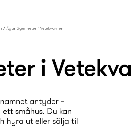
n
Ägarlägenheter i Vetekvarnen
ter i Vetekv
 namnet antyder –
 ett småhus. Du kan
hyra ut eller sälja till