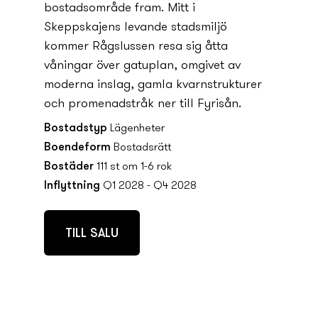
bostadsområde fram. Mitt i
Skeppskajens levande stadsmiljö
kommer Rågslussen resa sig åtta
våningar över gatuplan, omgivet av
moderna inslag, gamla kvarnstrukturer
och promenadstråk ner till Fyrisån.
Bostadstyp
Lägenheter
Boendeform
Bostadsrätt
Bostäder
111 st om 1-6 rok
Inflyttning
Q1 2028 - Q4 2028
TILL SALU