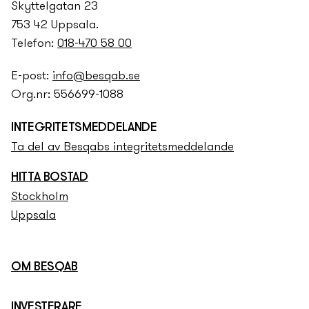
Skyttelgatan 23
753 42 Uppsala.
Telefon:
018-470 58 00
E-post:
info@besqab.se
Org.nr: 556699-1088
INTEGRITETS­­MEDDELANDE
Ta del av Besqabs integritets­­meddelande
HITTA BOSTAD
Stockholm
Uppsala
OM BESQAB
INVESTERARE