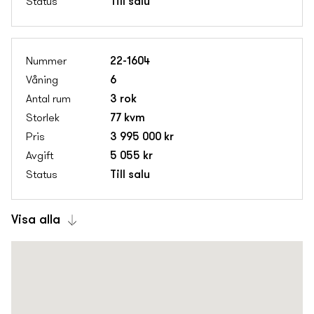
Till salu
22-1604
6
3 rok
77 kvm
3 995 000 kr
5 055 kr
Till salu
Visa alla